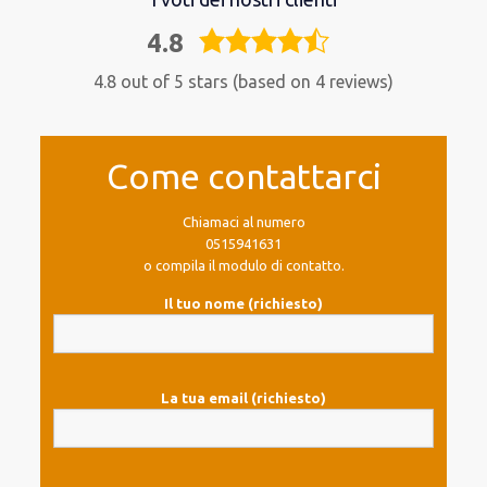
4.8
4,8
rating
4.8 out of 5 stars (based on 4 reviews)
Come contattarci
Chiamaci al numero
0515941631
o compila il modulo di contatto.
Il tuo nome (richiesto)
La tua email (richiesto)