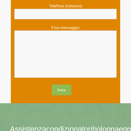
Telefono (richiesto)
Il tuo messaggio
Assistenzacondizionatoribolognaepro